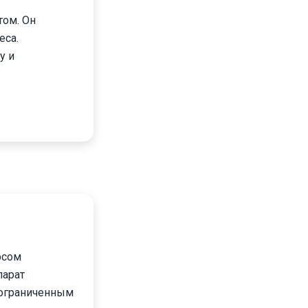
том. Он
еса.
у и
рсом
парат
 ограниченным