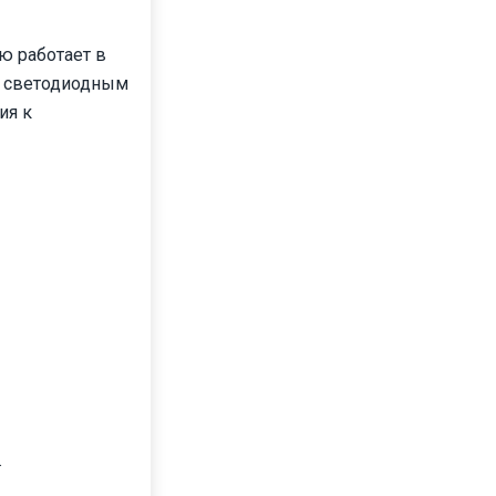
ю работает в
а светодиодным
ия к
.