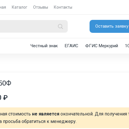
ная
Каталог
Отзывы
Контакты
Оставить заявку
Честный знак
ЕГАИС
ФГИС Меркурий
1
50Ф
0 ₽
нная стоимость
не является
окончательной. Для получения 
а просьба обратиться к менеджеру.