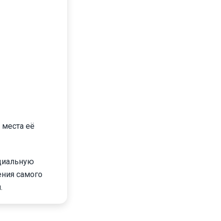
 места её
ициальную
ения самого
.