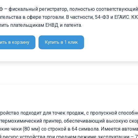
Ф – фискальный регистратор, полностью соответствующи
тельства в сфере торговли. В частности, 54-ФЗ и ЕГАИС. К
пить плательщикам ЕНВД и патента.
ить в корзину
Купить в 1 клик
тройство подходит для точек продаж, с пропускной спосо
й термохимический принтер, обеспечивающий высокую ско
ие чеки (80 мм) со строкой в 64 символа. Имеется автом
 ресурс устройства при среднем режиме эксплуатации – 7 