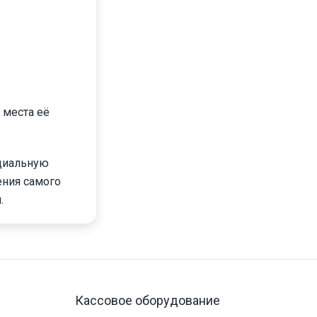
 места её
ициальную
ения самого
.
Кассовое оборудование