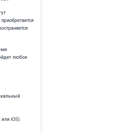
гут
х приобретается
ространяется
еми
дойдет любое
скальный
или iOS).