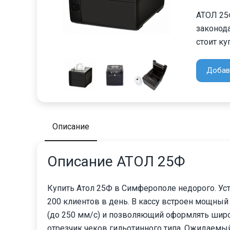
АТОЛ 25
законода
стоит ку
Добав
Описание
Описание АТОЛ 25Ф
Купить Атол 25Ф в Симферополе недорого. Ус
200 клиентов в день. В кассу встроен мощны
(до 250 мм/с) и позволяющий оформлять широк
отрезчик чеков гильотинного типа. Ожидаемый