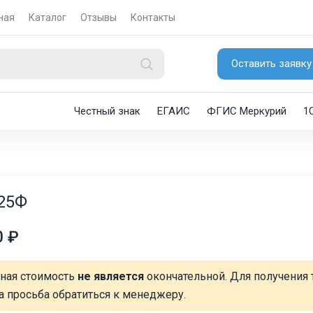
ная
Каталог
Отзывы
Контакты
Оставить заявку
Честный знак
ЕГАИС
ФГИС Меркурий
1
25Ф
0 ₽
нная стоимость
не является
окончательной. Для получения 
а просьба обратиться к менеджеру.