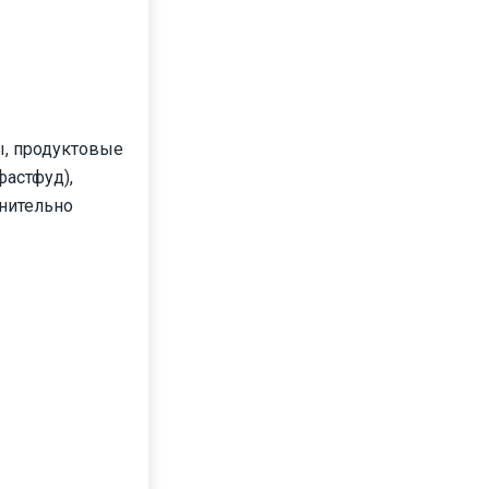
ы, продуктовые
фастфуд),
нительно