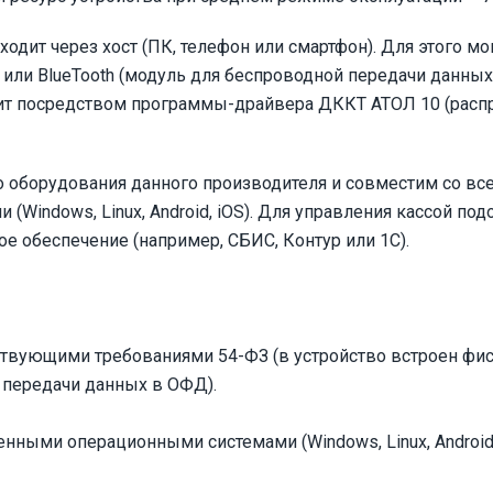
дит через хост (ПК, телефон или смартфон). Для этого мо
Fi или BlueTooth (модуль для беспроводной передачи данны
дит посредством программы-драйвера ДККТ АТОЛ 10 (расп
 оборудования данного производителя и совместим со вс
Windows, Linux, Android, iOS). Для управления кассой по
е обеспечение (например, СБИС, Контур или 1С).
ствующими требованиями 54-ФЗ (в устройство встроен фи
 передачи данных в ОФД).
ными операционными системами (Windows, Linux, Android 