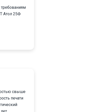
й требованиям
КТ Атол 25Ф
бностью свыше
рость печати
атический
лет.