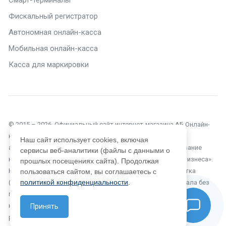
Фискальный регистратор
Автономная онлайн-касса
Мобильная онлайн-касса
Касса для маркировки
© 2015 – 2026. Официальный сайт интернет-магазина АБ Онлайн-
касса в Симферополе. Текущий сайт является объектом
Наш сайт использует cookies, включая
авторского права, исключительные права, на использование
сервисы веб-аналитики (файлы с данными о
которого принадлежат компании ООО «Автоматизация Бизнеса».
прошлых посещениях сайта). Продолжая
Копирование, размножение, распространение, перепечатка
пользоваться сайтом, вы соглашаетесь с
политикой конфиденциальности
.
(целиком или частично), или иное использование материала без
письменного разрешения компании не допускается. Любое
нарушение прав автора будет преследоваться на основе
Принять
российского и международного законодательства.